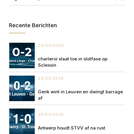
Recente Berichten
24/05/2026
charleroi slaat toe in slotfase op
Sclessin
23/05/2026
Genk wint in Leuven en dwingt barrage
af
28/02/2026
Antwerp houdt STVV af na rust