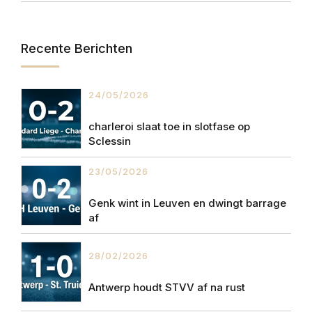
Recente Berichten
24/05/2026
charleroi slaat toe in slotfase op
Sclessin
23/05/2026
Genk wint in Leuven en dwingt barrage
af
28/02/2026
Antwerp houdt STVV af na rust