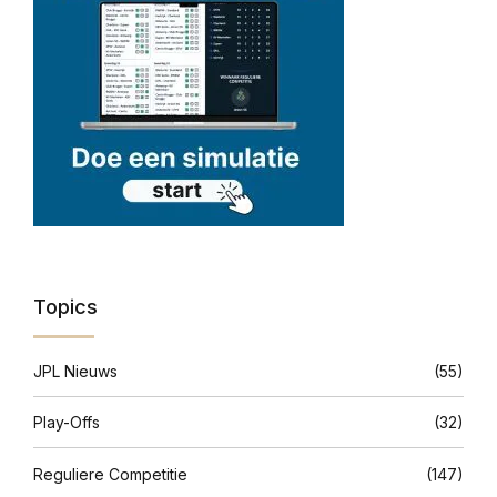
Topics
JPL Nieuws
(55)
Play-Offs
(32)
Reguliere Competitie
(147)