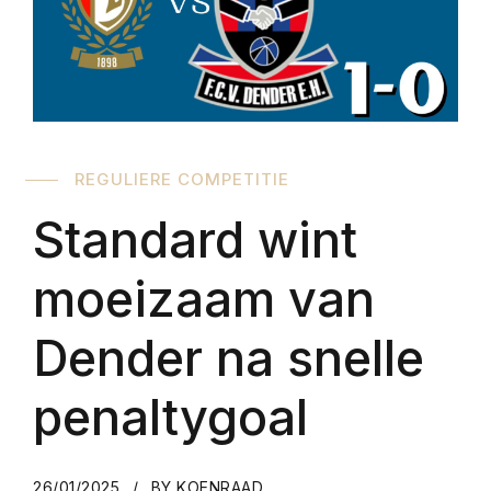
REGULIERE COMPETITIE
Standard wint
moeizaam van
Dender na snelle
penaltygoal
26/01/2025
BY KOENRAAD