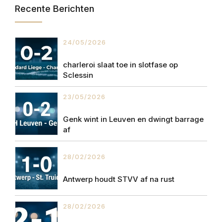
Recente Berichten
24/05/2026
charleroi slaat toe in slotfase op
Sclessin
23/05/2026
Genk wint in Leuven en dwingt barrage
af
28/02/2026
Antwerp houdt STVV af na rust
28/02/2026