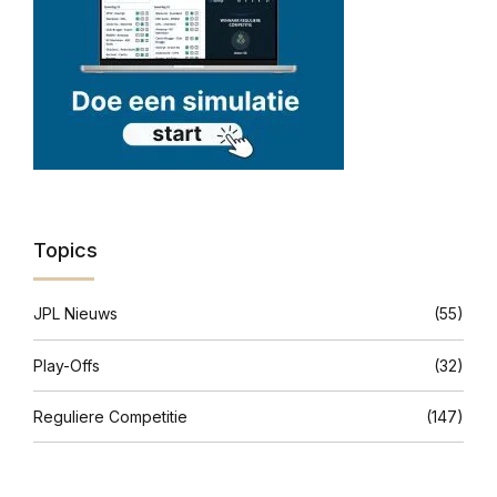
Topics
JPL Nieuws
(55)
Play-Offs
(32)
Reguliere Competitie
(147)