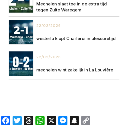
Mechelen slaat toe in de extra tijd
tegen Zulte Waregem
22/02/2026
westerlo klopt Charleroi in blessuretijd
22/02/2026
mechelen wint zakelijk in La Louvière
Facebook
Twitter
Threads
WhatsApp
X
Messenger
Snapchat
Copy