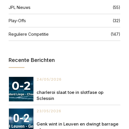
JPL Nieuws
(55)
Play-Offs
(32)
Reguliere Competitie
(147)
Recente Berichten
24/05/2026
charleroi slaat toe in slotfase op
Sclessin
23/05/2026
Genk wint in Leuven en dwingt barrage