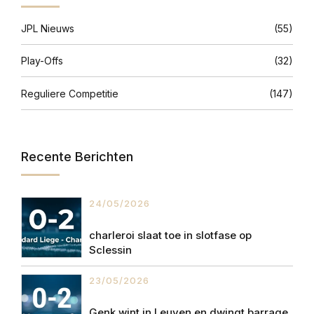
JPL Nieuws
(55)
Play-Offs
(32)
Reguliere Competitie
(147)
Recente Berichten
24/05/2026
charleroi slaat toe in slotfase op
Sclessin
23/05/2026
Genk wint in Leuven en dwingt barrage