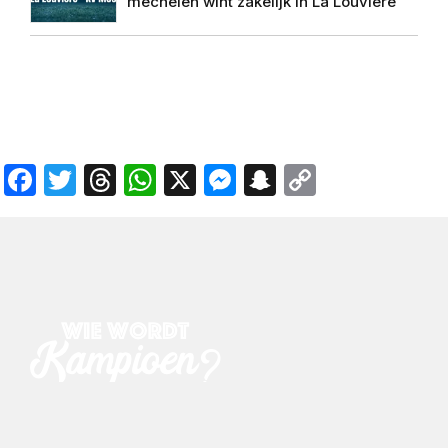
mechelen wint zakelijk in La Louvière
Facebook
Twitter
Threads
WhatsApp
X
Messenger
Snapchat
Copy
Link