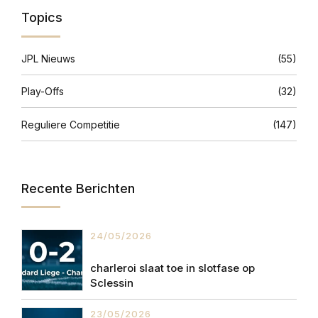
Topics
JPL Nieuws
(55)
Play-Offs
(32)
Reguliere Competitie
(147)
Recente Berichten
24/05/2026
charleroi slaat toe in slotfase op
Sclessin
23/05/2026