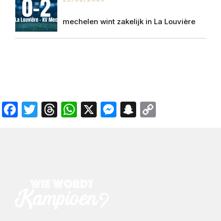
mechelen wint zakelijk in La Louvière
Facebook
Twitter
Threads
WhatsApp
X
Messenger
Snapchat
Copy
Link