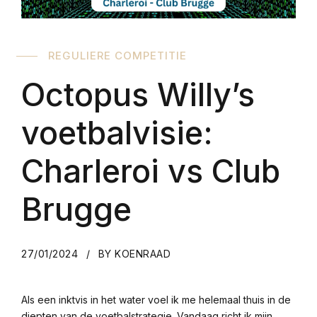
REGULIERE COMPETITIE
Octopus Willy’s
voetbalvisie:
Charleroi vs Club
Brugge
27/01/2024
BY KOENRAAD
Als een inktvis in het water voel ik me helemaal thuis in de
diepten van de voetbalstrategie. Vandaag richt ik mijn