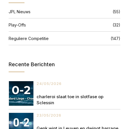
JPL Nieuws
(55)
Play-Offs
(32)
Reguliere Competitie
(147)
Recente Berichten
24/05/2026
charleroi slaat toe in slotfase op
Sclessin
23/05/2026
Genk wint in Leuven en dwingt barrage