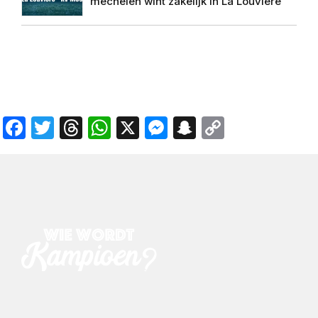
mechelen wint zakelijk in La Louvière
Facebook
Twitter
Threads
WhatsApp
X
Messenger
Snapchat
Copy
Link