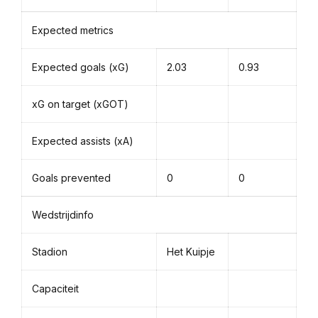
Expected metrics
Expected goals (xG)
2.03
0.93
xG on target (xGOT)
Expected assists (xA)
Goals prevented
0
0
Wedstrijdinfo
Stadion
Het Kuipje
Capaciteit