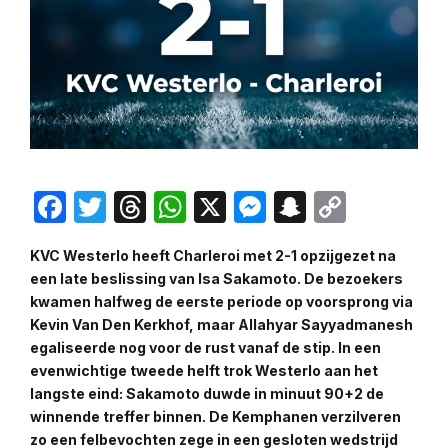
Facebook
Twitter
Threads
WhatsApp
X
Messenger
Snapchat
Copy
Link
KVC Westerlo heeft Charleroi met 2-1 opzijgezet na
een late beslissing van Isa Sakamoto. De bezoekers
kwamen halfweg de eerste periode op voorsprong via
Kevin Van Den Kerkhof, maar Allahyar Sayyadmanesh
egaliseerde nog voor de rust vanaf de stip. In een
evenwichtige tweede helft trok Westerlo aan het
langste eind: Sakamoto duwde in minuut 90+2 de
winnende treffer binnen. De Kemphanen verzilveren
zo een felbevochten zege in een gesloten wedstrijd