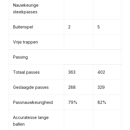
Nauwkeurige
steekpasses
Buitenspel
2
5
Vrije trappen
Passing
Totaal passes
363
402
Geslaagde passes
288
329
Passnauwkeurigheid
79%
82%
Accuratesse lange
ballen