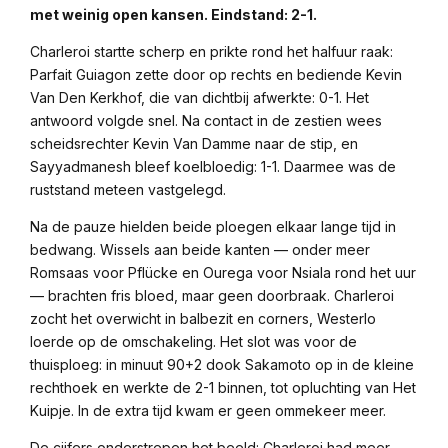
met weinig open kansen. Eindstand: 2-1.
Charleroi startte scherp en prikte rond het halfuur raak:
Parfait Guiagon zette door op rechts en bediende Kevin
Van Den Kerkhof, die van dichtbij afwerkte: 0-1. Het
antwoord volgde snel. Na contact in de zestien wees
scheidsrechter Kevin Van Damme naar de stip, en
Sayyadmanesh bleef koelbloedig: 1-1. Daarmee was de
ruststand meteen vastgelegd.
Na de pauze hielden beide ploegen elkaar lange tijd in
bedwang. Wissels aan beide kanten — onder meer
Romsaas voor Pflücke en Ourega voor Nsiala rond het uur
— brachten fris bloed, maar geen doorbraak. Charleroi
zocht het overwicht in balbezit en corners, Westerlo
loerde op de omschakeling. Het slot was voor de
thuisploeg: in minuut 90+2 dook Sakamoto op in de kleine
rechthoek en werkte de 2-1 binnen, tot opluchting van Het
Kuipje. In de extra tijd kwam er geen ommekeer meer.
De cijfers onderstrepen het beeld: Charleroi had meer