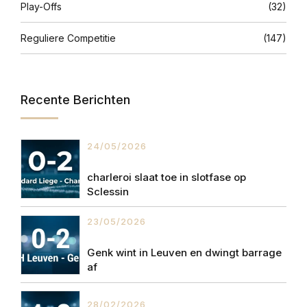
Play-Offs
(32)
Reguliere Competitie
(147)
Recente Berichten
24/05/2026
charleroi slaat toe in slotfase op
Sclessin
23/05/2026
Genk wint in Leuven en dwingt barrage
af
28/02/2026