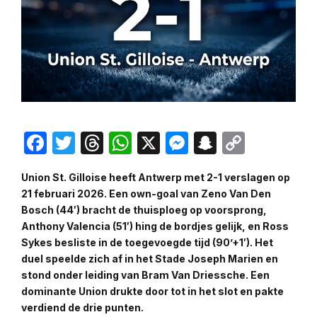
Facebook
Twitter
Threads
WhatsApp
X
Messenger
Snapchat
Copy
Link
Union St. Gilloise heeft Antwerp met 2-1 verslagen op
21 februari 2026. Een own-goal van Zeno Van Den
Bosch (44′) bracht de thuisploeg op voorsprong,
Anthony Valencia (51′) hing de bordjes gelijk, en Ross
Sykes besliste in de toegevoegde tijd (90’+1′). Het
duel speelde zich af in het Stade Joseph Marien en
stond onder leiding van Bram Van Driessche. Een
dominante Union drukte door tot in het slot en pakte
verdiend de drie punten.