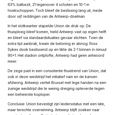
63% balbezit, 21 tegenover 4 schoten en 10-1 in
hoekschoppen. Toch bleef de beslissing lang uit, mede
door vijf reddingen van de Antwerp-doelman.
In het slotkwartier stapelde Union de druk op. De
thuisploeg bleef komen, hield Antwerp vast op eigen helft
en bleef via standaardsituaties gevaar stichten. Toen de
extra tijd aanbrak, kwam de beloning er alsnog: Ross
Sykes dook beslissend op en tikte de 2-1 binnen in minuut
90+1. Het stadion ontplofte, Antwerp had geen antwoord
meer.
De zege past in een consistente thuistrend van Union, dat
ook in deze wedstrijd het initiatief nam en de kansen
afdwong. Antwerp verliet Brussel met lege handen na een
zuinige wedstrijd die te weinig dreiging opleverde tegen
een beheerste koploper.
Conclusie: Union bevestigt zijn leidersstatus met een late,
maar terechte overwinning. Antwerp blijft zoeken naar