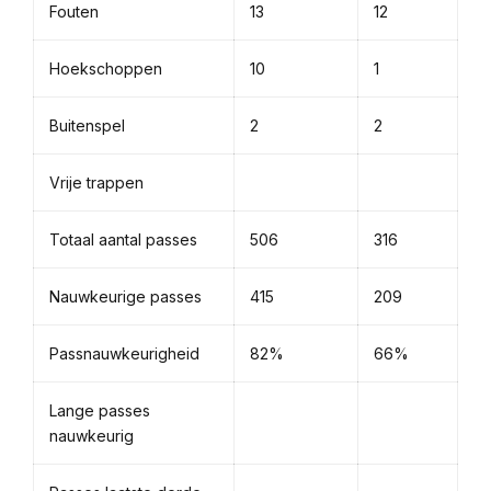
Fouten
13
12
Hoekschoppen
10
1
Buitenspel
2
2
Vrije trappen
Totaal aantal passes
506
316
Nauwkeurige passes
415
209
Passnauwkeurigheid
82%
66%
Lange passes
nauwkeurig