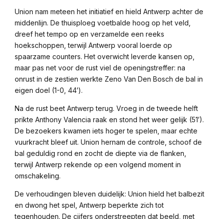
Union nam meteen het initiatief en hield Antwerp achter de
middenlijn. De thuisploeg voetbalde hoog op het veld,
dreef het tempo op en verzamelde een reeks
hoekschoppen, terwijl Antwerp vooral loerde op
spaarzame counters. Het overwicht leverde kansen op,
maar pas net voor de rust viel de openingstreffer: na
onrust in de zestien werkte Zeno Van Den Bosch de bal in
eigen doel (1-0, 44′).
Na de rust beet Antwerp terug. Vroeg in de tweede helft
prikte Anthony Valencia raak en stond het weer gelijk (51′).
De bezoekers kwamen iets hoger te spelen, maar echte
vuurkracht bleef uit. Union hernam de controle, schoof de
bal geduldig rond en zocht de diepte via de flanken,
terwijl Antwerp rekende op een volgend moment in
omschakeling.
De verhoudingen bleven duidelijk: Union hield het balbezit
en dwong het spel, Antwerp beperkte zich tot
tegenhouden. De cijfers onderstreepten dat beeld, met