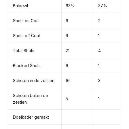
Balbezit
63%
37%
Shots on Goal
6
2
Shots off Goal
9
1
Total Shots
21
4
Blocked Shots
6
1
Schoten in de zestien
16
3
Schoten buiten de
5
1
zestien
Doelkader geraakt