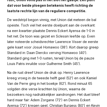
dat voor beide ploegen betekenis heeft richting de
laatste rechte lijn van de reguliere competitie.
De wedstrijd begon vinnig, met Union dat meteen de bal
opeiste. Toch viel het eerste doelpunt aan de overkant:
na een kwartier plaatste Dennis Eckert Ayensa de 1-0 in
het net. De toon was gezet en Sclessin leefde op. Even
later noteerde scheidsrechter Lawrence Visser de eerste
gele kaart voor Josué Homawoo (38′). Kort daarop greep
Standard in: Daan Dierckx verving Homawoo (40′).
Standard ging met 1-0 rusten, terwijl Union bij de pauze
Louis Patris inruilde voor Guilherme Smith (45′).
Na de rust dreef Union de druk op. Henry Lawrence
kreeg vroeg in de tweede helft geel (52′) en ook Kamiel
Van de Perre ging in het boekje (62′). Rond minuut 65
volgden drie verse krachten bij Union, waarna de
bezoekers nog nadrukkelijker aandrongen. Het duel bleef
hard maar fair: Adem Zorgane (72′) en Dennis Eckert
Ayensa (72′) kregen geel, Christian Burgess (80′) en Kevin