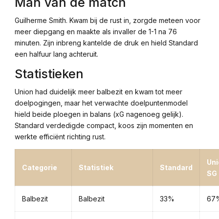
Man van de match
Guilherme Smith. Kwam bij de rust in, zorgde meteen voor
meer diepgang en maakte als invaller de 1-1 na 76
minuten. Zijn inbreng kantelde de druk en hield Standard
een halfuur lang achteruit.
Statistieken
Union had duidelijk meer balbezit en kwam tot meer
doelpogingen, maar het verwachte doelpuntenmodel
hield beide ploegen in balans (xG nagenoeg gelijk).
Standard verdedigde compact, koos zijn momenten en
werkte efficiënt richting rust.
Uni
Categorie
Statistiek
Standard
SG
Balbezit
Balbezit
33%
67