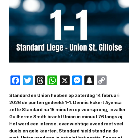
Facebook
Twitter
Threads
WhatsApp
X
Messenger
Snapchat
Copy
Link
Standard en Union hebben op zaterdag 14 februari
2026 de punten gedeeld: 1-1. Dennis Eckert Ayensa
zette Standard na 15 minuten op voorsprong, invaller
Guilherme Smith bracht Union in minuut 76 langszij.
Het werd een intense, evenwichtige avond met veel
duels en gele kaarten. Standard hield stand na de
rust, Union vond pas in het slot het gaatje. Een punt