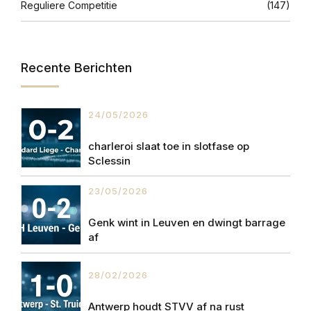
Reguliere Competitie
(147)
Recente Berichten
24/05/2026
charleroi slaat toe in slotfase op
Sclessin
23/05/2026
Genk wint in Leuven en dwingt barrage
af
28/02/2026
Antwerp houdt STVV af na rust