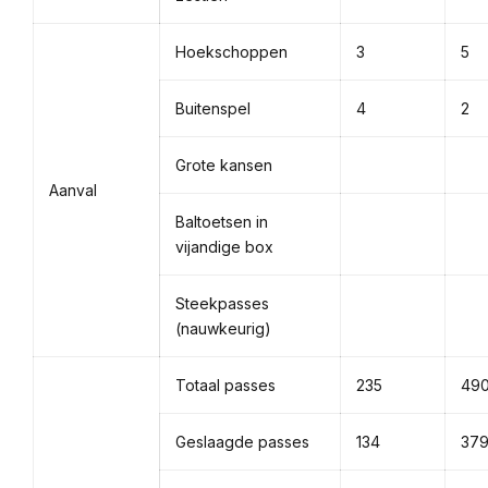
Hoekschoppen
3
5
Buitenspel
4
2
Grote kansen
Aanval
Baltoetsen in
vijandige box
Steekpasses
(nauwkeurig)
Totaal passes
235
49
Geslaagde passes
134
37