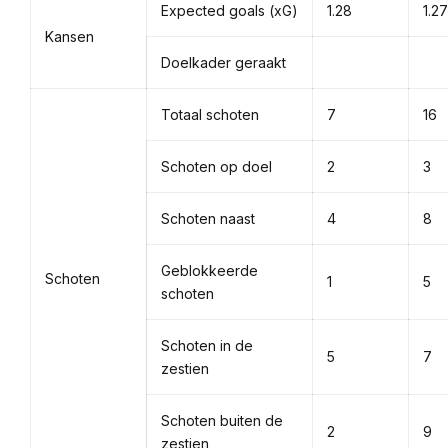
Expected goals (xG)
1.28
1.27
Kansen
Doelkader geraakt
Totaal schoten
7
16
Schoten op doel
2
3
Schoten naast
4
8
Geblokkeerde
Schoten
1
5
schoten
Schoten in de
5
7
zestien
Schoten buiten de
2
9
zestien