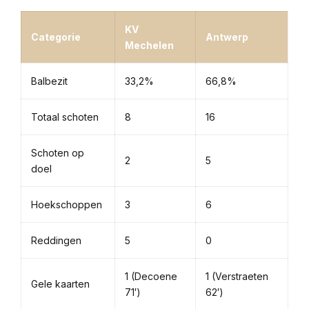
KV
Categorie
Antwerp
Mechelen
Balbezit
33,2%
66,8%
Totaal schoten
8
16
Schoten op
2
5
doel
Hoekschoppen
3
6
Reddingen
5
0
1 (Decoene
1 (Verstraeten
Gele kaarten
71′)
62′)