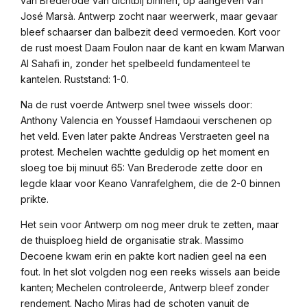
van Brederode van dichtbij binnen, op aangeven van
José Marsà. Antwerp zocht naar weerwerk, maar gevaar
bleef schaarser dan balbezit deed vermoeden. Kort voor
de rust moest Daam Foulon naar de kant en kwam Marwan
Al Sahafi in, zonder het spelbeeld fundamenteel te
kantelen. Ruststand: 1-0.
Na de rust voerde Antwerp snel twee wissels door:
Anthony Valencia en Youssef Hamdaoui verschenen op
het veld. Even later pakte Andreas Verstraeten geel na
protest. Mechelen wachtte geduldig op het moment en
sloeg toe bij minuut 65: Van Brederode zette door en
legde klaar voor Keano Vanrafelghem, die de 2-0 binnen
prikte.
Het sein voor Antwerp om nog meer druk te zetten, maar
de thuisploeg hield de organisatie strak. Massimo
Decoene kwam erin en pakte kort nadien geel na een
fout. In het slot volgden nog een reeks wissels aan beide
kanten; Mechelen controleerde, Antwerp bleef zonder
rendement. Nacho Miras had de schoten vanuit de