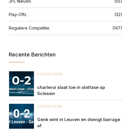
JPL Nieuws
(55)
Play-Offs
(32)
Reguliere Competitie
(147)
Recente Berichten
24/05/2026
charleroi slaat toe in slotfase op
Sclessin
23/05/2026
Genk wint in Leuven en dwingt barrage
af