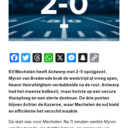
Facebook
Twitter
Threads
WhatsApp
X
Messenger
Snapchat
Copy
Link
KV Mechelen heeft Antwerp met 2-0 opzijgezet.
Myron van Brederode brak de wedstrijd al vroeg open,
Keano Vanrafelghem verdubbelde na de rust. Antwerp
had het meeste balbezit, maar botste op een secure
thuisploeg en een alerte doelman. De drie punten
blijven Achter de Kazerne, waar Mechelen de nul hield
en efficiëntie het verschil maakte.
De start was voor Mechelen. Na 11 minuten werkte Myron