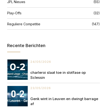
JPL Nieuws
(55)
Play-Offs
(32)
Reguliere Competitie
(147)
Recente Berichten
24/05/2026
charleroi slaat toe in slotfase op
Sclessin
23/05/2026
Genk wint in Leuven en dwingt barrage
af