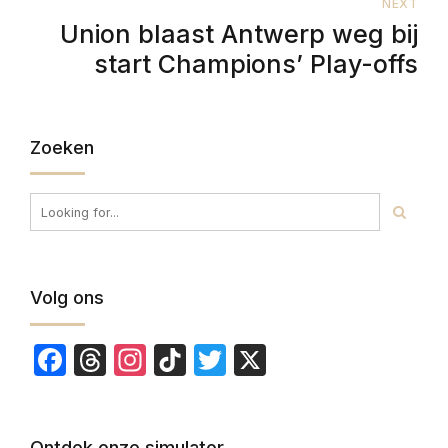
NEXT
Union blaast Antwerp weg bij
start Champions’ Play-offs
Zoeken
Volg ons
Facebook
Threads
Instagram
TikTok
Twitter
X
Ontdek onze simulator