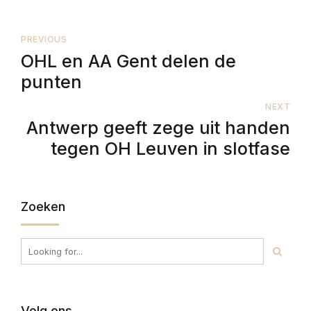
PREVIOUS
OHL en AA Gent delen de
punten
NEXT
Antwerp geeft zege uit handen
tegen OH Leuven in slotfase
Zoeken
Volg ons