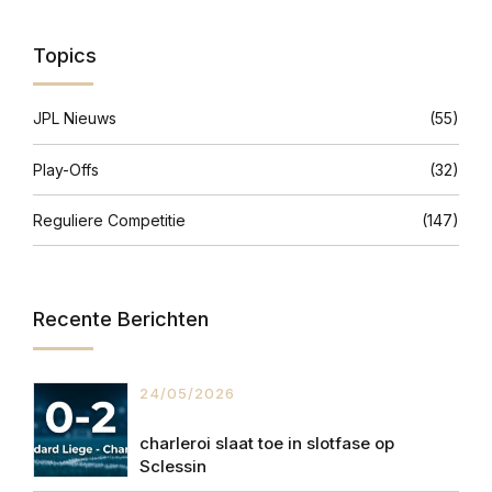
Topics
JPL Nieuws
(55)
Play-Offs
(32)
Reguliere Competitie
(147)
Recente Berichten
24/05/2026
charleroi slaat toe in slotfase op
Sclessin