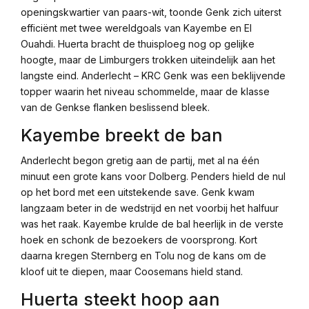
openingskwartier van paars-wit, toonde Genk zich uiterst
efficiënt met twee wereldgoals van Kayembe en El
Ouahdi. Huerta bracht de thuisploeg nog op gelijke
hoogte, maar de Limburgers trokken uiteindelijk aan het
langste eind. Anderlecht – KRC Genk was een beklijvende
topper waarin het niveau schommelde, maar de klasse
van de Genkse flanken beslissend bleek.
Kayembe breekt de ban
Anderlecht begon gretig aan de partij, met al na één
minuut een grote kans voor Dolberg. Penders hield de nul
op het bord met een uitstekende save. Genk kwam
langzaam beter in de wedstrijd en net voorbij het halfuur
was het raak. Kayembe krulde de bal heerlijk in de verste
hoek en schonk de bezoekers de voorsprong. Kort
daarna kregen Sternberg en Tolu nog de kans om de
kloof uit te diepen, maar Coosemans hield stand.
Huerta steekt hoop aan