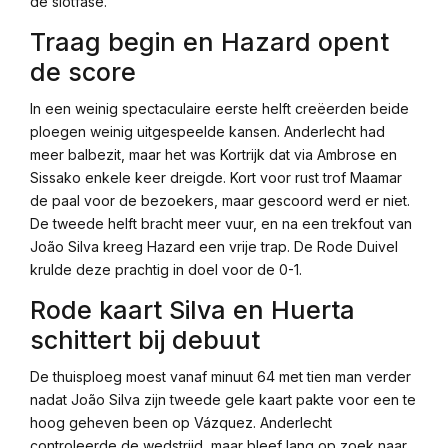
de slotfase.
Traag begin en Hazard opent
de score
In een weinig spectaculaire eerste helft creëerden beide
ploegen weinig uitgespeelde kansen. Anderlecht had
meer balbezit, maar het was Kortrijk dat via Ambrose en
Sissako enkele keer dreigde. Kort voor rust trof Maamar
de paal voor de bezoekers, maar gescoord werd er niet.
De tweede helft bracht meer vuur, en na een trekfout van
João Silva kreeg Hazard een vrije trap. De Rode Duivel
krulde deze prachtig in doel voor de 0-1.
Rode kaart Silva en Huerta
schittert bij debuut
De thuisploeg moest vanaf minuut 64 met tien man verder
nadat João Silva zijn tweede gele kaart pakte voor een te
hoog geheven been op Vázquez. Anderlecht
controleerde de wedstrijd, maar bleef lang op zoek naar