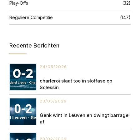
Play-Offs
(32)
Reguliere Competitie
(147)
Recente Berichten
24/05/2026
charleroi slaat toe in slotfase op
Sclessin
23/05/2026
Genk wint in Leuven en dwingt barrage
af
28/02/2026