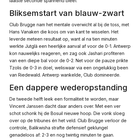
laatste seconde spannend bleef.
Bliksemstart van blauw-zwart
Club Brugge nam het mentale overwicht al bij de toss, met
Hans Vanaken die koos om van kant te wisselen. Het
leverde meteen resultaat op, want al na tien minuten
werkte Jutglà een heerlijke aanval af voor de 0-1. Antwerp
kon nauwelijks reageren, en zag ook Jashari profiteren
van een diepe bal voor de 0-2. Net voor de pauze prikte
Tzolis de 0-3 in doel, weliswaar via een ongelukkig been
van Riedewald. Antwerp wankelde, Club domineerde.
Een dappere wederopstanding
De tweede helft leek een formaliteit te worden, maar
Vincent Janssen dacht daar anders over. Met een ver
schot schonk hij de Bosuil nieuwe hoop. Die vonk sloeg
over op de tribunes én het veld. Club Brugge verloor de
controle, Balikwisha strafte defensief geklungel
genadeloos af: 2-3 en nog twintig minuten te gaan.