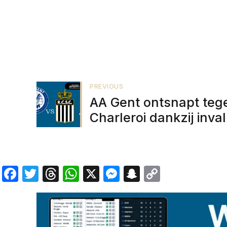
PREVIOUS
AA Gent ontsnapt teg
Charleroi dankzij inval
Sven Kums
Facebook
Twitter
Threads
WhatsApp
X
Messenger
Snapchat
Copy
Link