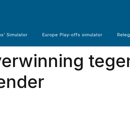
e boekt
s’ Simulator
Europe Play-offs simulator
Releg
erwinning tege
ender