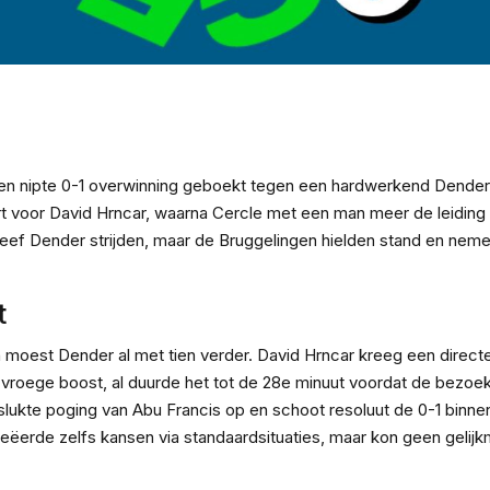
er
hat
y
k
een nipte 0-1 overwinning geboekt tegen een hardwerkend Dender
t voor David Hrncar, waarna Cercle met een man meer de leiding
eef Dender strijden, maar de Bruggelingen hielden stand en nem
t
n moest Dender al met tien verder. David Hrncar kreeg een direct
n vroege boost, al duurde het tot de 28e minuut voordat de bezoe
islukte poging van Abu Francis op en schoot resoluut de 0-1 binne
eëerde zelfs kansen via standaardsituaties, maar kon geen gelij