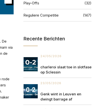
Play-Offs
(32)
Reguliere Competitie
(147)
Recente Berichten
. De
 nam via
en de
24/05/2026
charleroi slaat toe in slotfase
op Sclessin
e rode
23/05/2026
kers
n.
Genk wint in Leuven en
kmaker
dwingt barrage af