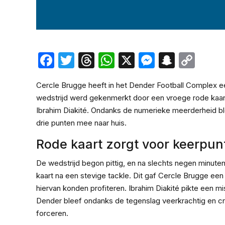
Facebook
Twitter
Threads
WhatsApp
X
Messeng
Snapc
Cop
Lin
Cercle Brugge heeft in het Dender Football Complex 
wedstrijd werd gekenmerkt door een vroege rode kaar
Ibrahim Diakité. Ondanks de numerieke meerderheid bl
drie punten mee naar huis.
Rode kaart zorgt voor keerpun
De wedstrijd begon pittig, en na slechts negen minute
kaart na een stevige tackle. Dit gaf Cercle Brugge ee
hiervan konden profiteren. Ibrahim Diakité pikte een m
Dender bleef ondanks de tegenslag veerkrachtig en cr
forceren.