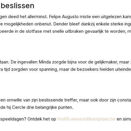
 beslissen
igen deed het allerminst. Felipe Augusto miste een uitgelezen ka
e mogelijkheden onbenut. Dender bleef dankzij enkele sterke in
beerde in de slotfase met snelle uitbraken gevaarlijk te worden, 
aan. De ingevallen Minda zorgde bijna voor de gelijkmaker, maar z
 tijd zorgden voor spanning, maar de bezoekers hielden uiteindel
een omwille van zijn beslissende treffer, maar ook door zijn const
e hij Cercle drie belangrijke punten.
0 speeldagen? Ontdek het op
final10.wiewordtkampioen.be
en simu