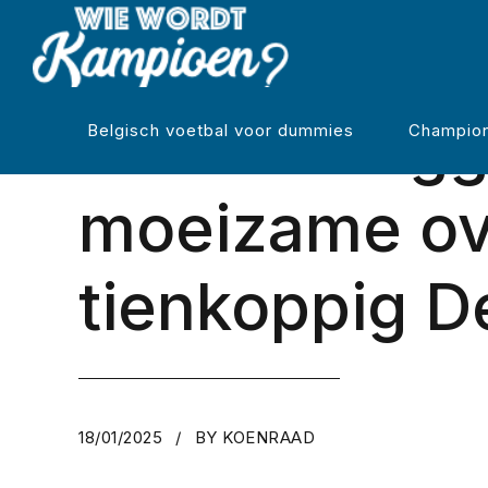
REGULIERE COMPETITIE
Cercle Brugg
Belgisch voetbal voor dummies
Champion
moeizame ov
tienkoppig D
18/01/2025
BY KOENRAAD