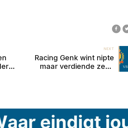
NEXT
en
Racing Genk wint nipte
ler
maar verdiende zege
tegen KV Mechelen