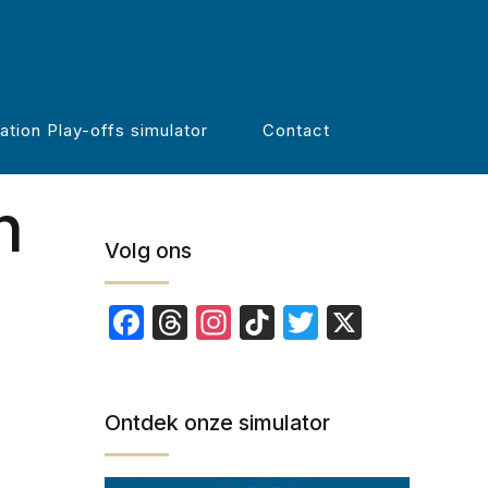
Zoeken
ation Play-offs simulator
Contact
n
Volg ons
Facebook
Threads
Instagram
TikTok
Twitter
X
Ontdek onze simulator