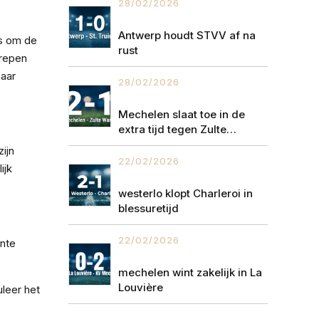
28/02/2026
Antwerp houdt STVV af na
ns om de
rust
grepen
maar
28/02/2026
Mechelen slaat toe in de
extra tijd tegen Zulte
Waregem
ijn
22/02/2026
ijk
westerlo klopt Charleroi in
blessuretijd
22/02/2026
ante
mechelen wint zakelijk in La
Louvière
leer het