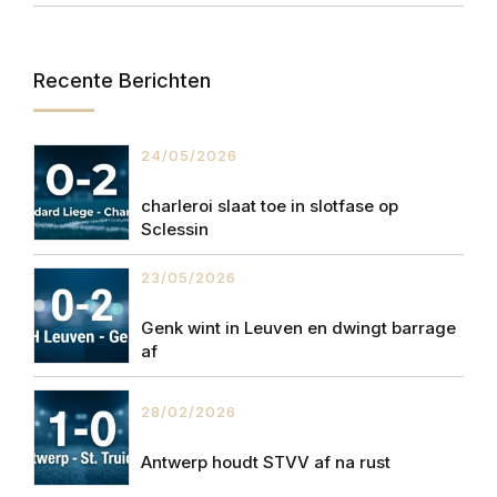
Recente Berichten
24/05/2026
charleroi slaat toe in slotfase op
Sclessin
23/05/2026
Genk wint in Leuven en dwingt barrage
af
28/02/2026
Antwerp houdt STVV af na rust