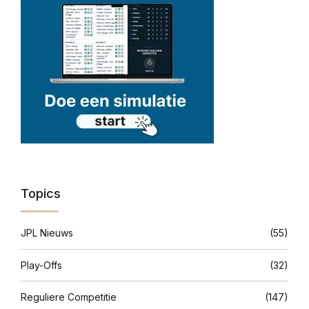
Topics
JPL Nieuws
(55)
Play-Offs
(32)
Reguliere Competitie
(147)