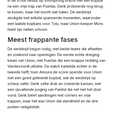
in de 67ste minuut op voorsprong bracht met een kopbal
na een vrije trap van Puertas. Genk probeerde nog terug
te komen, maar het mocht niet baten. De wedstrijd
eindigde met enkele spannende momenten, waaronder
een laatste kopkans voor Tolu, maar Union-keeper Moris
hield zijn netten schoon.
Meest frappante fases
De wedstrijd begon rustig, met beide teams die aftastten
en zoekend naar openingen. De eerste echte dreiging
kwam van Union, met Puertas die een knappe redding van
Vandevoordt uitlokte. De match kantelde echter in de
tweede helft, toen Amoura de score opende voor Union
met een goed getimede kopbal, wat de wedstrijd op
scherp zette. Genk zette druk en creëerde kansen, met
een opvallende poging van Paintsil die net niet het doel
vond. Genk bleef aandringen met corners en vrije
trappen, maar het was Union dat standhield en de drie
punten veiligstelde.