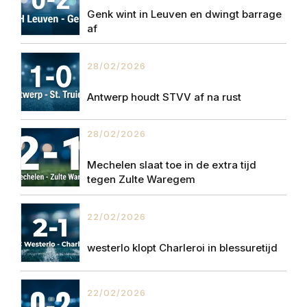
Genk wint in Leuven en dwingt barrage
af
28/02/2026
Antwerp houdt STVV af na rust
28/02/2026
Mechelen slaat toe in de extra tijd
tegen Zulte Waregem
22/02/2026
westerlo klopt Charleroi in blessuretijd
22/02/2026