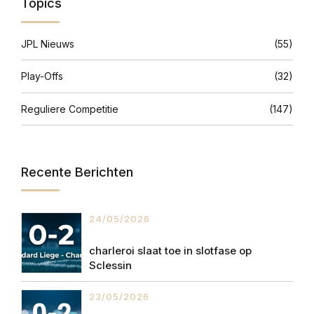
Topics
JPL Nieuws
(55)
Play-Offs
(32)
Reguliere Competitie
(147)
Recente Berichten
24/05/2026
charleroi slaat toe in slotfase op
Sclessin
23/05/2026