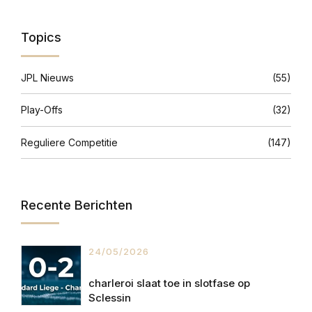
Topics
JPL Nieuws
(55)
Play-Offs
(32)
Reguliere Competitie
(147)
Recente Berichten
24/05/2026
charleroi slaat toe in slotfase op
Sclessin