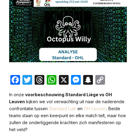
Facebook
Twitter
Threads
WhatsApp
X
Messenger
Snapchat
Copy
Link
In onze
voorbeschouwing Standard Liège vs OH
Leuven
kijken we vol verwachting uit naar de naderende
confrontatie tussen
Standard Luik
en
OH Leuven
. Beide
teams staan op een keerpunt en elke match telt, maar hoe
zullen de onderliggende krachten zich manifesteren op
het veld?