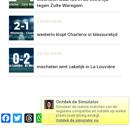
tegen Zulte Waregem
22/02/2026
westerlo klopt Charleroi in blessuretijd
22/02/2026
mechelen wint zakelijk in La Louvière
Ontdek de Simulator
Simuleer de laatste matchen van de
reguliere competitie en ontdek op welke
Facebook
Twitter
Threads
WhatsApp
X
Messenger
Snapchat
Copy
plaats jouw ploeg eindigt.
Ontdek de simulator nu
Link