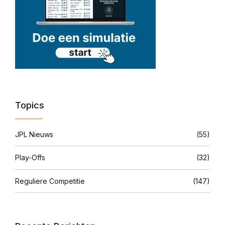
Topics
JPL Nieuws
(55)
Play-Offs
(32)
Reguliere Competitie
(147)