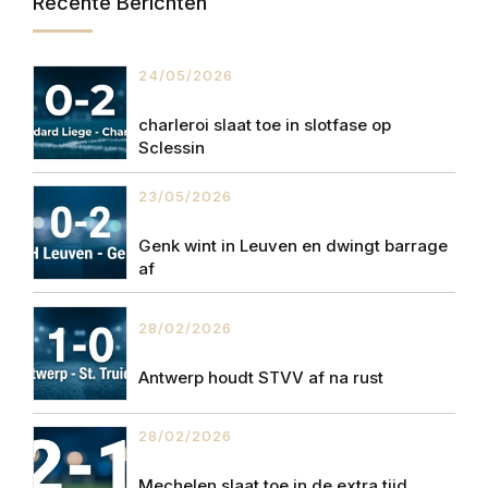
Recente Berichten
24/05/2026
charleroi slaat toe in slotfase op
Sclessin
23/05/2026
Genk wint in Leuven en dwingt barrage
af
28/02/2026
Antwerp houdt STVV af na rust
28/02/2026
Mechelen slaat toe in de extra tijd