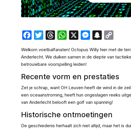
Facebook
Twitter
Threads
WhatsApp
X
Messeng
Snapc
Cop
Lin
Welkom voetbalfanaten! Octopus Willy hier met de te
Anderlecht. We duiken samen in de diepte van tactieke
betrouwbare voorspelling leiden!
Recente vorm en prestaties
Zet je schrap, want OH Leuven heeft de wind in de zei
een oceaanstroming, heeft hun ongeslagen reeks uitgeb
van Anderlecht belooft een golf van spanning!
Historische ontmoetingen
De geschiedenis herhaalt zich niet altijd, maar het is 