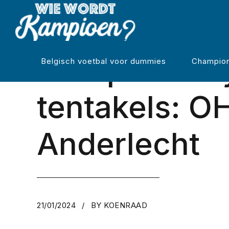
REGULIERE COMPETITIE
Octopus Will
Belgisch voetbal voor dummies
Champion
tentakels: O
Anderlecht
21/01/2024
BY KOENRAAD