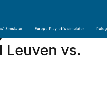
y’s tactische
s’ Simulator
Europe Play-offs simulator
Releg
H Leuven vs.