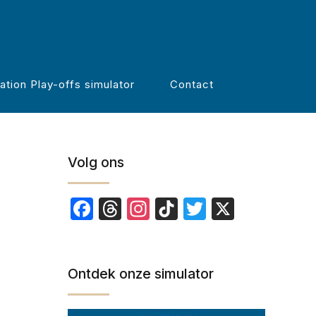
Zoeken
ation Play-offs simulator
Contact
Volg ons
Facebook
Threads
Instagram
TikTok
Twitter
X
Ontdek onze simulator