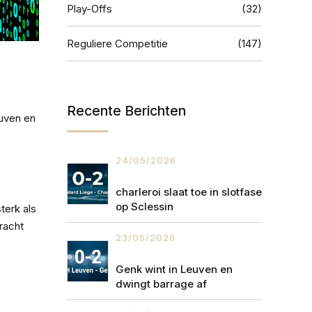
Play-Offs
(32)
Reguliere Competitie
(147)
Recente Berichten
uven en
24/05/2026
charleroi slaat toe in slotfase
op Sclessin
terk als
racht
23/05/2026
Genk wint in Leuven en
dwingt barrage af