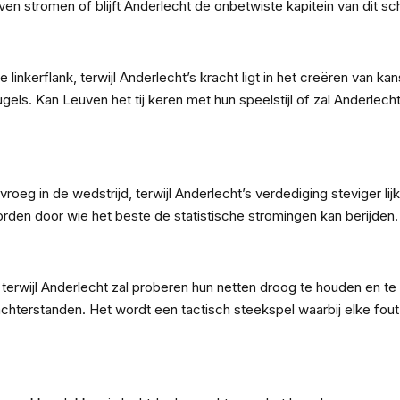
n stromen of blijft Anderlecht de onbetwiste kapitein van dit sc
linkerflank, terwijl Anderlecht’s kracht ligt in het creëren van ka
ugels. Kan Leuven het tij keren met hun speelstijl of zal Anderlech
roeg in de wedstrijd, terwijl Anderlecht’s verdediging steviger lij
orden door wie het beste de statistische stromingen kan berijden.
, terwijl Anderlecht zal proberen hun netten droog te houden en te
terstanden. Het wordt een tactisch steekspel waarbij elke fout