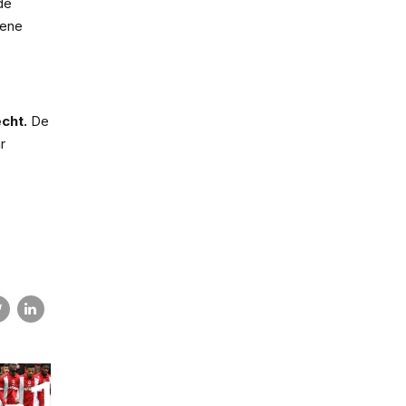
de
 ene
cht.
De
r