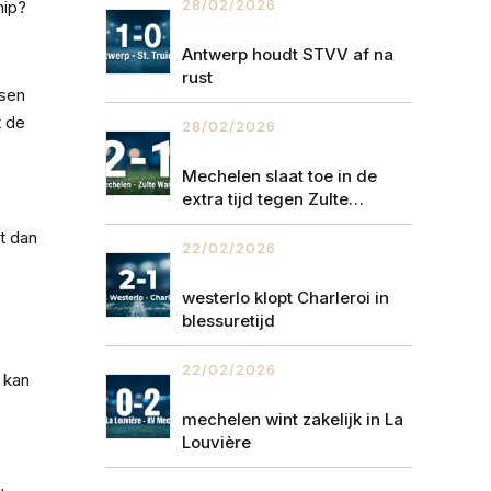
28/02/2026
hip?
Antwerp houdt STVV af na
rust
nsen
t de
28/02/2026
Mechelen slaat toe in de
extra tijd tegen Zulte
Waregem
kt dan
22/02/2026
westerlo klopt Charleroi in
blessuretijd
22/02/2026
 kan
mechelen wint zakelijk in La
Louvière