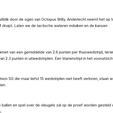
er
hat
y
k
itblik door de ogen van Octopus Willy. Anderlecht neemt het op 
f druipt. Laten we de tactische wateren induiken en de kansen
eniet van een gemiddelde van 2.6 punten per thuiswedstrijd, terwi
 2.3 punten in uitwedstrijden. Een titanenstrijd in het vooruitzich
on SG die maar liefst 15 wedstrijden niet heeft verloren, staan 
ten.
 ballen en spel over de vleugels zal op de proef worden gesteld 
.