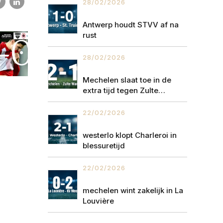
28/02/2026
Antwerp houdt STVV af na
rust
28/02/2026
Mechelen slaat toe in de
extra tijd tegen Zulte
Waregem
22/02/2026
westerlo klopt Charleroi in
blessuretijd
22/02/2026
mechelen wint zakelijk in La
Louvière