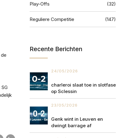
Play-Offs
(32)
Reguliere Competitie
(147)
Recente Berichten
 de
24/05/2026
charleroi slaat toe in slotfase
n SG
op Sclessin
delijk
23/05/2026
Genk wint in Leuven en
dwingt barrage af