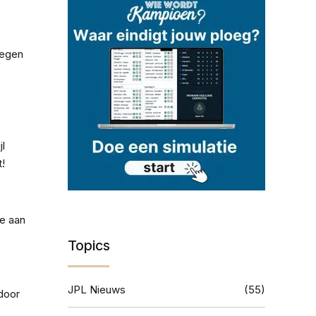
tegen
jl
t!
we aan
Topics
JPL Nieuws
(55)
door