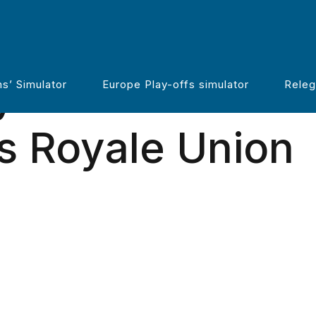
’s inzicht:
s’ Simulator
Europe Play-offs simulator
Releg
s Royale Union