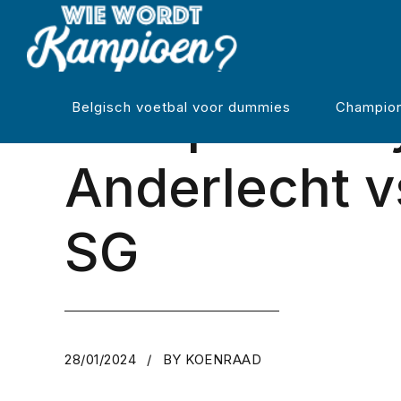
REGULIERE COMPETITIE
Octopus Willy
Belgisch voetbal voor dummies
Champion
Anderlecht v
SG
28/01/2024
BY KOENRAAD