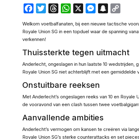
Facebook
Twitter
Threads
WhatsApp
X
Messeng
Snapc
Cop
Lin
Welkom voetbalfanaten, bij een nieuwe tactische vooru
Royale Union SG in een topduel waar de spanning vana
verkennen!
Thuissterkte tegen uitmacht
Anderlecht, ongeslagen in hun laatste 10 wedstrijden, g
Royale Union SG niet achterblijft met een gemiddelde van
Onstuitbare reeksen
Met Anderlecht’s ongeslagen reeks van 10 en Royale Uni
de vooravond van een clash tussen twee voetbalgigan
Aanvallende ambities
Anderlecht’s vermogen om kansen te creëren via lange
Royale Union SG’s sterke counterattacks en set pieces