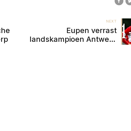
NEXT
che
Eupen verrast
erp
landskampioen Antwerp
met 1-0 overwinning