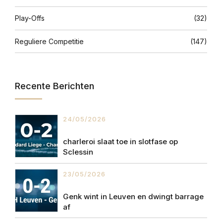
Play-Offs
(32)
Reguliere Competitie
(147)
Recente Berichten
24/05/2026
charleroi slaat toe in slotfase op
Sclessin
23/05/2026
Genk wint in Leuven en dwingt barrage
af