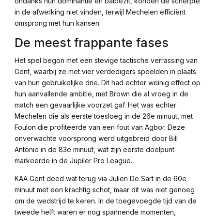
ondanks hun dominantie en balbezit, konden de scherpte
in de afwerking niet vinden, terwijl Mechelen efficiënt
omsprong met hun kansen.
De meest frappante fases
Het spel begon met een stevige tactische verrassing van
Gent, waarbij ze met vier verdedigers speelden in plaats
van hun gebruikelijke drie. Dit had echter weinig effect op
hun aanvallende ambitie, met Brown die al vroeg in de
match een gevaarlijke voorzet gaf. Het was echter
Mechelen die als eerste toesloeg in de 26e minuut, met
Foulon die profiteerde van een fout van Agbor. Deze
onverwachte voorsprong werd uitgebreid door Bill
Antonio in de 83e minuut, wat zijn eerste doelpunt
markeerde in de Jupiler Pro League.
KAA Gent deed wat terug via Julien De Sart in de 60e
minuut met een krachtig schot, maar dit was niet genoeg
om de wedstrijd te keren. In de toegevoegde tijd van de
tweede helft waren er nog spannende momenten,