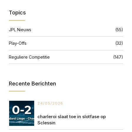
Topics
JPL Nieuws
(55)
Play-Offs
(32)
Reguliere Competitie
(147)
Recente Berichten
24/05/2026
charleroi slaat toe in slotfase op
Sclessin