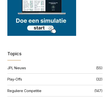
Topics
JPL Nieuws
(55)
Play-Offs
(32)
Reguliere Competitie
(147)