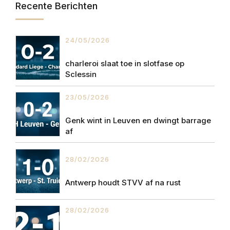
Recente Berichten
24/05/2026
charleroi slaat toe in slotfase op
Sclessin
23/05/2026
Genk wint in Leuven en dwingt barrage
af
28/02/2026
Antwerp houdt STVV af na rust
28/02/2026