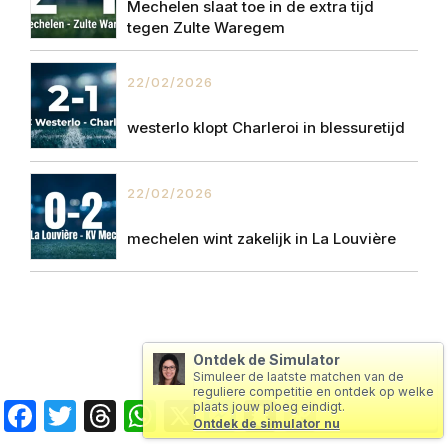
Mechelen slaat toe in de extra tijd
tegen Zulte Waregem
22/02/2026
westerlo klopt Charleroi in blessuretijd
22/02/2026
mechelen wint zakelijk in La Louvière
Ontdek de Simulator
Simuleer de laatste matchen van de
reguliere competitie en ontdek op welke
Facebook
Twitter
Threads
WhatsApp
X
Messenger
Snapchat
Copy
plaats jouw ploeg eindigt.
Ontdek de simulator nu
Link