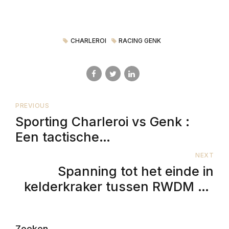
CHARLEROI
RACING GENK
PREVIOUS
Sporting Charleroi vs Genk :
Een tactische
voorbeschouwing en de
NEXT
voorspelling van Octopus Willy
Spanning tot het einde in
kelderkraker tussen RWDM en
OHL
Zoeken