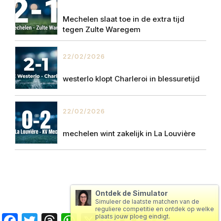
Mechelen slaat toe in de extra tijd
tegen Zulte Waregem
22/02/2026
westerlo klopt Charleroi in blessuretijd
22/02/2026
mechelen wint zakelijk in La Louvière
Ontdek de Simulator
Simuleer de laatste matchen van de
reguliere competitie en ontdek op welke
Facebook
Twitter
Threads
WhatsApp
X
Messenger
Snapchat
Copy
plaats jouw ploeg eindigt.