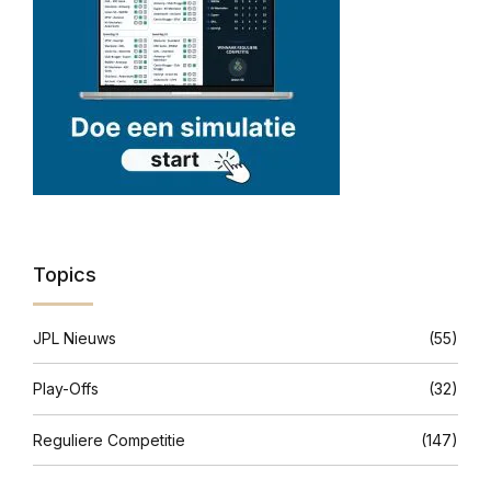
Topics
JPL Nieuws
(55)
Play-Offs
(32)
Reguliere Competitie
(147)