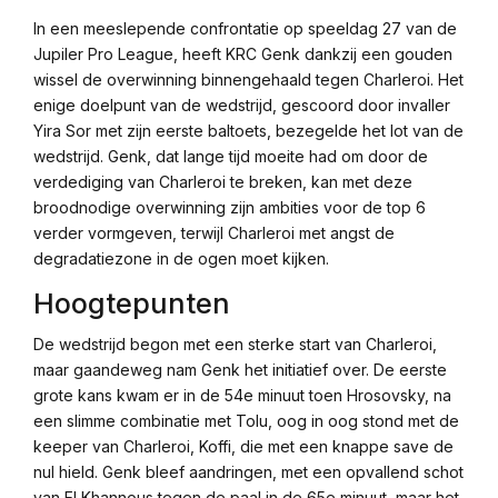
Link
In een meeslepende confrontatie op speeldag 27 van de
Jupiler Pro League, heeft KRC Genk dankzij een gouden
wissel de overwinning binnengehaald tegen Charleroi. Het
enige doelpunt van de wedstrijd, gescoord door invaller
Yira Sor met zijn eerste baltoets, bezegelde het lot van de
wedstrijd. Genk, dat lange tijd moeite had om door de
verdediging van Charleroi te breken, kan met deze
broodnodige overwinning zijn ambities voor de top 6
verder vormgeven, terwijl Charleroi met angst de
degradatiezone in de ogen moet kijken.
Hoogtepunten
De wedstrijd begon met een sterke start van Charleroi,
maar gaandeweg nam Genk het initiatief over. De eerste
grote kans kwam er in de 54e minuut toen Hrosovsky, na
een slimme combinatie met Tolu, oog in oog stond met de
keeper van Charleroi, Koffi, die met een knappe save de
nul hield. Genk bleef aandringen, met een opvallend schot
van El Khannous tegen de paal in de 65e minuut, maar het