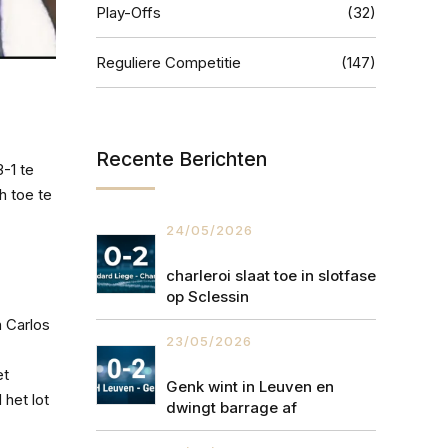
Play-Offs
(32)
Reguliere Competitie
(147)
Recente Berichten
-1 te
h toe te
24/05/2026
charleroi slaat toe in slotfase
op Sclessin
 Carlos
23/05/2026
et
Genk wint in Leuven en
 het lot
dwingt barrage af