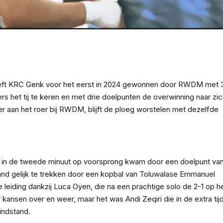
er
hat
y
k
eeft KRC Genk voor het eerst in 2024 gewonnen door RWDM met 3
 het tij te keren en met drie doelpunten de overwinning naar zic
r aan het roer bij RWDM, blijft de ploeg worstelen met dezelfde
 in de tweede minuut op voorsprong kwam door een doelpunt van
and gelijk te trekken door een kopbal van Toluwalase Emmanuel
leiding dankzij Luca Oyen, die na een prachtige solo de 2-1 op h
ansen over en weer, maar het was Andi Zeqiri die in de extra tijd
indstand.