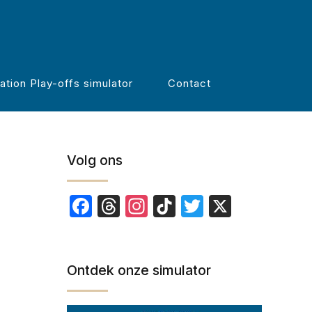
Zoeken
3-
ation Play-offs simulator
Contact
Volg ons
Facebook
Threads
Instagram
TikTok
Twitter
X
Ontdek onze simulator