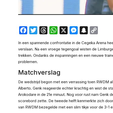
Facebook
Twitter
Threads
WhatsApp
X
Messeng
Snapc
Cop
Lin
In een spannende confrontatie in de Cegeka Arena h
verslaan. Na een vroege tegengoal wisten de Limburgers
trekken. Ondanks de inspanningen en een nieuwe traine
problemen.
Matchverslag
De wedstrijd begon met een verrassing toen RWDM al
Alberto. Genk reageerde echter krachtig en wist de st
Arokodare in de 21e minuut. Nog voor rust nam Genk de 
scorebord zette. De tweede helft kenmerkte zich door k
van RWDM bezegelde met een slim tikje voor de 3-1 e