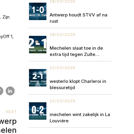
28/02/2026
Antwerp houdt STVV af na
 Zijn
rust
28/02/2026
yOff 1,
Mechelen slaat toe in de
extra tijd tegen Zulte
Waregem
22/02/2026
westerlo klopt Charleroi in
blessuretijd
22/02/2026
NEXT
mechelen wint zakelijk in La
werp
Louvière
elen