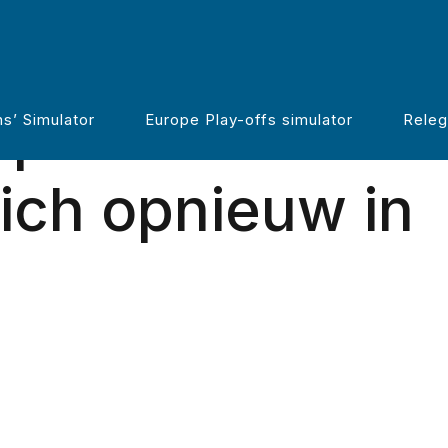
opt RWDM met 
s’ Simulator
Europe Play-offs simulator
Releg
zich opnieuw in