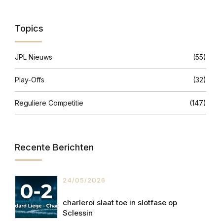
Topics
JPL Nieuws
(55)
Play-Offs
(32)
Reguliere Competitie
(147)
Recente Berichten
24/05/2026
charleroi slaat toe in slotfase op
Sclessin