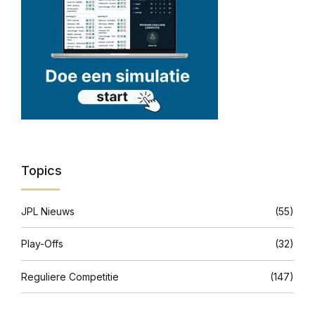
Topics
JPL Nieuws
(55)
Play-Offs
(32)
Reguliere Competitie
(147)