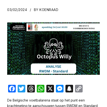
03/02/2024
BY KOENRAAD
Facebook
Twitter
Threads
WhatsApp
X
Messenger
Snapchat
Copy
Link
De Belgische voetbalarena staat op het punt een
krachtmeting te aanschouwen tussen RWDM en Standard