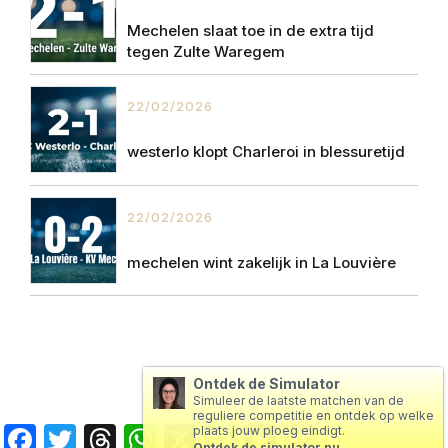
Mechelen slaat toe in de extra tijd
tegen Zulte Waregem
22/02/2026
westerlo klopt Charleroi in blessuretijd
22/02/2026
mechelen wint zakelijk in La Louvière
Ontdek de Simulator
Simuleer de laatste matchen van de
reguliere competitie en ontdek op welke
Facebook
Twitter
Threads
WhatsApp
X
Messenger
Snapchat
Copy
plaats jouw ploeg eindigt.
Ontdek de simulator nu