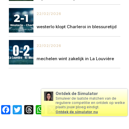
22/02/2026
westerlo klopt Charleroi in blessuretijd
22/02/2026
mechelen wint zakelijk in La Louvière
Ontdek de Simulator
Simuleer de laatste matchen van de
reguliere competitie en ontdek op welke
Facebook
Twitter
Threads
WhatsApp
X
Messenger
Snapchat
Copy
plaats jouw ploeg eindigt.
Ontdek de simulator nu
Link