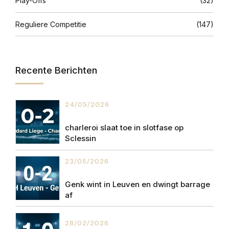
Play-Offs
(32)
Reguliere Competitie
(147)
Recente Berichten
24/05/2026
charleroi slaat toe in slotfase op
Sclessin
23/05/2026
Genk wint in Leuven en dwingt barrage
af
28/02/2026