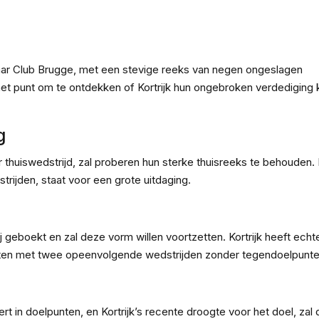
er
hat
y
k
ar Club Brugge, met een stevige reeks van negen ongeslagen
het punt om te ontdekken of Kortrijk hun ongebroken verdediging 
g
huiswedstrijd, zal proberen hun sterke thuisreeks te behouden. K
rijden, staat voor een grote uitdaging.
 geboekt en zal deze vorm willen voortzetten. Kortrijk heeft echt
tten met twee opeenvolgende wedstrijden zonder tegendoelpunte
t in doelpunten, en Kortrijk’s recente droogte voor het doel, zal 