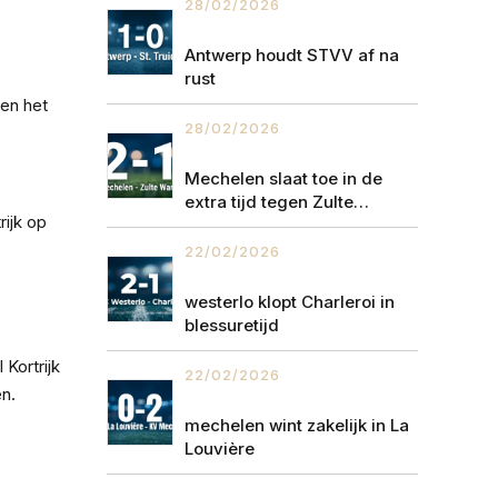
28/02/2026
Antwerp houdt STVV af na
rust
 en het
28/02/2026
Mechelen slaat toe in de
extra tijd tegen Zulte
ijk op
Waregem
22/02/2026
westerlo klopt Charleroi in
blessuretijd
Kortrijk
22/02/2026
en.
mechelen wint zakelijk in La
Louvière