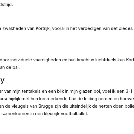
strijd.
e zwakheden van Kortrijk, vooral in het verdedigen van set pieces
r individuele vaardigheden en hun kracht in luchtduels kan Kortr
van de bal.
ly
van mijn tentakels en een blik in mijn glazen bol, voel ik een 3-1
schijnlijk met hun kenmerkende flair de leiding nemen en hoewel 
 en de vleugels van Brugge zijn die uiteindelijk de netten doen boll
t samenkomen in een kleurrijk voetbalballet.