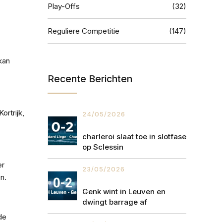
Play-Offs
(32)
Reguliere Competitie
(147)
kan
Recente Berichten
ortrijk,
24/05/2026
charleroi slaat toe in slotfase
op Sclessin
er
23/05/2026
n.
Genk wint in Leuven en
dwingt barrage af
de