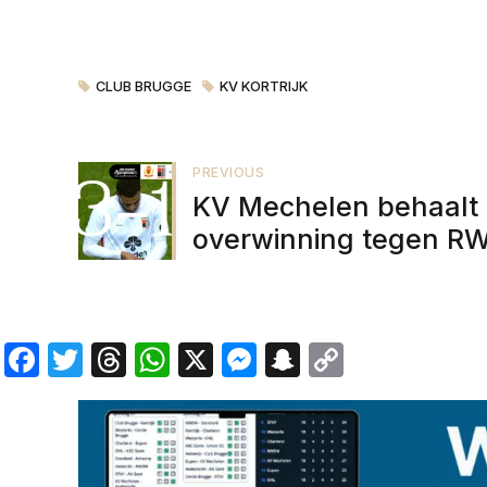
CLUB BRUGGE
KV KORTRIJK
PREVIOUS
KV Mechelen behaalt
overwinning tegen 
met late doelpunten
Facebook
Twitter
Threads
WhatsApp
X
Messenger
Snapchat
Copy
Link