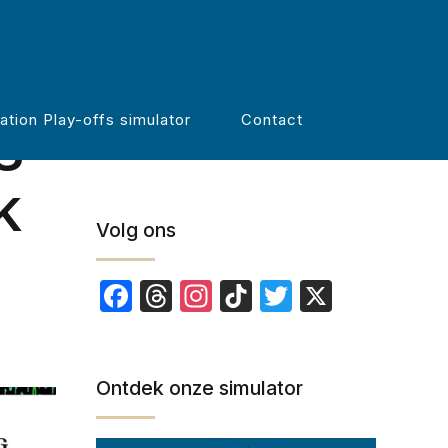
Zoeken
g
ation Play-offs simulator
Contact
k
Volg ons
Facebook
Threads
Instagram
TikTok
Twitter
X
Ontdek onze simulator