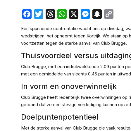
Facebook
Twitter
Threads
WhatsApp
X
Messeng
Snapc
Cop
Lin
Een spannende confrontatie wacht ons op dinsdag, wa
wedstrijden, het opneemt tegen Kortrijk. We staan op 
voortzetten tegen de sterke aanval van Club Brugge.
Thuisvoordeel versus uitdagin
Club Brugge, met een indrukwekkende 2.09 punten per t
met een gemiddelde van slechts 0.45 punten in uitwedst
In vorm en onoverwinnelijk
Club Brugge heeft recentelijk twee overwinningen op rij
getoond dat ze een stevige verdediging kunnen opze
Doelpuntenpotentieel
Met de sterke aanval van Club Brugge die vaak resulteer