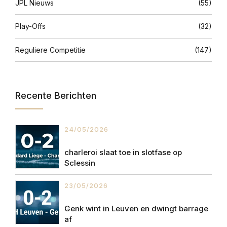
JPL Nieuws
(55)
Play-Offs
(32)
Reguliere Competitie
(147)
Recente Berichten
24/05/2026
charleroi slaat toe in slotfase op
Sclessin
23/05/2026
Genk wint in Leuven en dwingt barrage
af