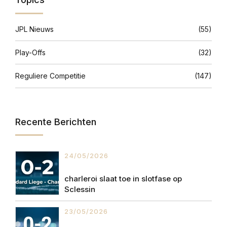
JPL Nieuws
(55)
Play-Offs
(32)
Reguliere Competitie
(147)
Recente Berichten
24/05/2026
charleroi slaat toe in slotfase op
Sclessin
23/05/2026