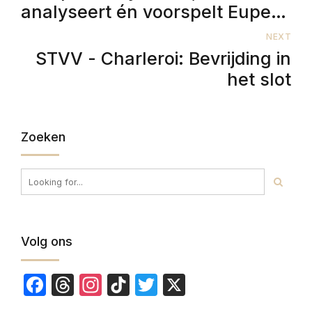
analyseert én voorspelt Eupen
vs Union
NEXT
STVV - Charleroi: Bevrijding in
het slot
Zoeken
Volg ons
Facebook
Threads
Instagram
TikTok
Twitter
X