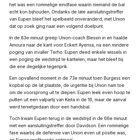
het was een rommelige eindfase waarin niemand de bal
echt kon bijhouden. Ondanks de late aansluitingstreffer
van Eupen bleef het spelbeeld onveranderd, met Union
dat op zoek ging naar een volgend doelpunt.
In de 83e minuut greep Union-coach Blessin in en haalde
Amoura naar de kant voor Eckert Ayensa, na een mindere
poging van invaller Terho. Eupen deed enkele wissels in
een poging de wedstrijd te kantelen, maar het bleef bij
die ene degelijke tegenprik.
Een opvallend moment in de 73e minuut toen Burgess een
kopbal op de lat plaatste, de urgentie bij Union nam toe
om de voorsprong uit te diepen. Eupen leek even hoop te
putten uit een valpartij van Keita in de 16, maar de aanval
werd tenietgedaan door een handsbal.
Toch kwam Eupen terug in de wedstrijd in de 66e minuut
met een aansluitingstreffer door Davidson. Een rommelige
fase waarbij de defensie van Union even uit positie was,
en Eupen profiteerde optimaal.