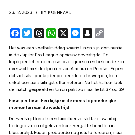
23/12/2023
BY KOENRAAD
Facebook
Twitter
Threads
WhatsApp
X
Messenger
Snapchat
Copy
Link
Het was een voetbalmiddag waarin Union zijn dominantie
in de Jupiler Pro League opnieuw bevestigde. De
koploper liet er geen gras over groeien en beloonde zijn
overwicht met doelpunten van Amoura en Puertas. Eupen,
dat zich als spookrijder probeerde op te werpen, kon
enkel een aansluitingstreffer noteren. Na het halfuur leek
de match gespeeld en Union pakt zo maar liefst 37 op 39.
Fase per fase: Een kijkje in de meest opmerkelijke
momenten van de wedstrijd
De wedstrijd kende een tumultueuze slotfase, waarbij
Rodriguez een uitgelezen kans vergat te benutten in
blessuretijd. Eupen probeerde nog iets te forceren, maar