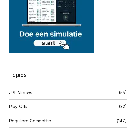
Topics
JPL Nieuws
(55)
Play-Offs
(32)
Reguliere Competitie
(147)