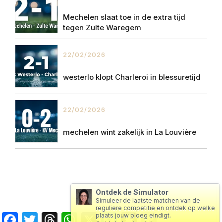
Mechelen slaat toe in de extra tijd
tegen Zulte Waregem
22/02/2026
westerlo klopt Charleroi in blessuretijd
22/02/2026
mechelen wint zakelijk in La Louvière
Ontdek de Simulator
Simuleer de laatste matchen van de
reguliere competitie en ontdek op welke
Facebook
Twitter
Threads
WhatsApp
X
Messenger
Snapchat
Copy
plaats jouw ploeg eindigt.