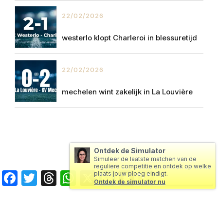
22/02/2026
westerlo klopt Charleroi in blessuretijd
22/02/2026
mechelen wint zakelijk in La Louvière
Ontdek de Simulator
Simuleer de laatste matchen van de
reguliere competitie en ontdek op welke
Facebook
Twitter
Threads
WhatsApp
X
Messenger
Snapchat
Copy
plaats jouw ploeg eindigt.
Ontdek de simulator nu
Link