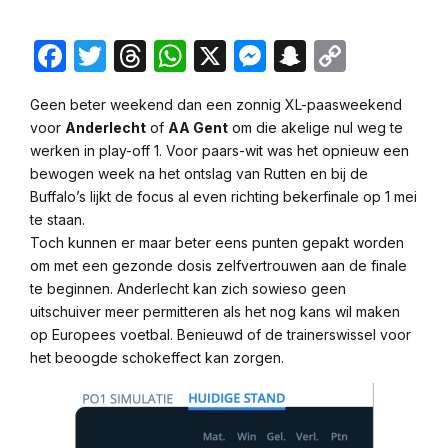
Facebook
Twitter
Threads
WhatsApp
X
Messenger
Snapchat
Copy
Link
Geen beter weekend dan een zonnig XL-paasweekend
voor
Anderlecht
of
AA Gent
om die akelige nul weg te
werken in play-off 1. Voor paars-wit was het opnieuw een
bewogen week na het ontslag van Rutten en bij de
Buffalo’s lijkt de focus al even richting bekerfinale op 1 mei
te staan.
Toch kunnen er maar beter eens punten gepakt worden
om met een gezonde dosis zelfvertrouwen aan de finale
te beginnen. Anderlecht kan zich sowieso geen
uitschuiver meer permitteren als het nog kans wil maken
op Europees voetbal. Benieuwd of de trainerswissel voor
het beoogde schokeffect kan zorgen.