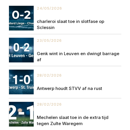
24/05/2026
charleroi slaat toe in slotfase op
Sclessin
23/05/2026
Genk wint in Leuven en dwingt barrage
af
28/02/2026
Antwerp houdt STVV af na rust
28/02/2026
Mechelen slaat toe in de extra tijd
tegen Zulte Waregem