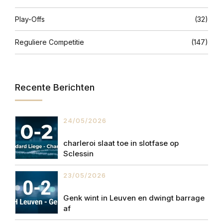
Play-Offs
(32)
Reguliere Competitie
(147)
Recente Berichten
24/05/2026
charleroi slaat toe in slotfase op
Sclessin
23/05/2026
Genk wint in Leuven en dwingt barrage
af